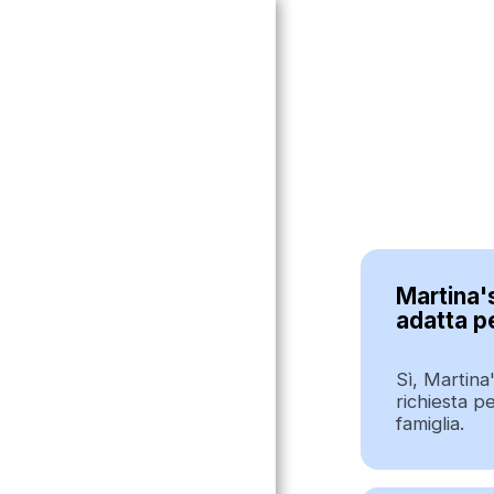
Martina'
adatta pe
Sì, Martina
richiesta pe
famiglia.