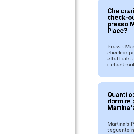
Che orari
check-ou
presso M
Place?
Presso Mart
check-in p
effettuato 
il check-out
Benvenuti
Quanti o
Informazioni
dormire 
Martina'
Alloggio
Martina's P
FAQ
seguente n