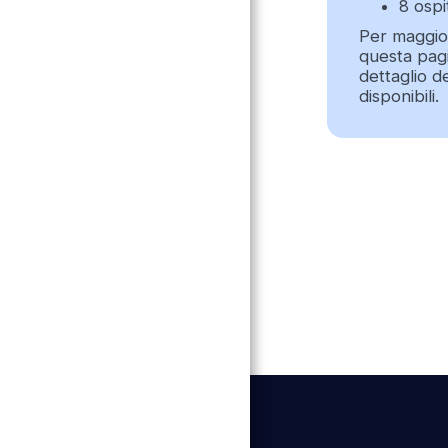
8 ospit
Contatto
Per maggior
questa pagi
dettaglio d
disponibili.